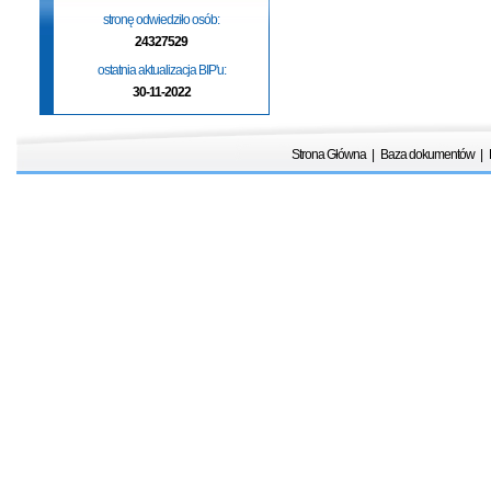
stronę odwiedziło osób:
24327529
ostatnia aktualizacja BIP'u:
30-11-2022
Strona Główna
|
Baza dokumentów
|