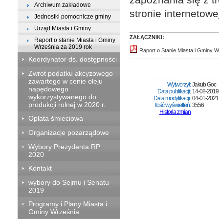
Archiwum zakładowe
stronie internetowe
Jednostki pomocnicze gminy
Urząd Miasta i Gminy
ZAŁĄCZNIKI:
Raport o stanie Miasta i Gminy
Września za 2019 rok
Raport o Stanie Miasta i Gminy W
Koordynator ds. dostępności
Zwrot podatku akcyzowego
zawartego w cenie oleju
Wytworzył:
Jakub Goc
napędowego
Data publikacji:
14-08-2019
wykorzystywanego do
Data modyfikacji:
04-01-2021
produkcji rolnej w 2020 r.
Ilość wyświetleń:
3556
Historia zmian
Opłata śmieciowa
Organizacje pozarządowe
Wybory Prezydenta RP
2020
Kontakt
wybory do Sejmu i Senatu
2019
Programy i Plany Miasta i
Gminy Września