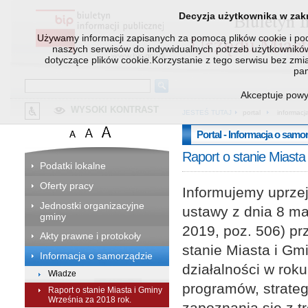
Decyzja użytkownika w zakr
Używamy informacji zapisanych za pomocą plików cookie i pod
naszych serwisów do indywidualnych potrzeb użytkowników
dotyczące plików cookie.Korzystanie z tego serwisu bez zm
pam
Akceptuje pow
WYSOKI KONTRAST
JESTEŚ TUTAJ
portal
informacj
Portal - Informacja o samo
Raport o stanie Miasta
Podatki lokalne
Oferty pracy
Informujemy uprzej
Jednostki organizacyjne
ustawy z dnia 8 ma
gminy
2019, poz. 506) pr
Akty prawne i protokoły
stanie Miasta i G
Informacja o samorządzie
działalności w roku
Władze
programów, strateg
Raport o stanie Miasta i Gminy
Września za 2018 rok.
zapoznania się z t